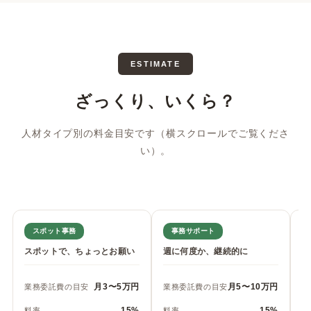
ESTIMATE
ざっくり、いくら？
人材タイプ別の料金目安です（横スクロールでご覧くださ
い）。
スポット事務
事務サポート
スポットで、ちょっとお願い
週に何度か、継続的に
業
月3〜5万円
月5〜10万円
業務委託費の目安
業務委託費の目安
業
15%
15%
料率
料率
料