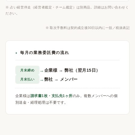
※ 占い経営伴走（経営者鑑定・チーム鑑定）は別商品。詳細はお問い合わせく
ださい。
※ 取次手数料は契約成立後30日以内に一括／税抜表記
毎月の業務委託費の流れ
→
企業様 → 弊社（翌月15日）
月末締め
→
弊社 → メンバー
月末払い
企業様は
請求書1枚・支払先1ヶ所
のみ。複数メンバーへの個
別送金・経理処理は不要です。