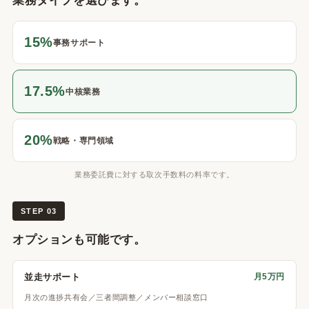
業務タイプを選びます。
15%
事務サポート
17.5%
中核業務
20%
戦略・専門領域
業務委託費に対する取次手数料の料率です。
STEP 03
オプションも可能です。
並走サポート
月5万円
月次の進捗共有会／三者間調整／メンバー相談窓口