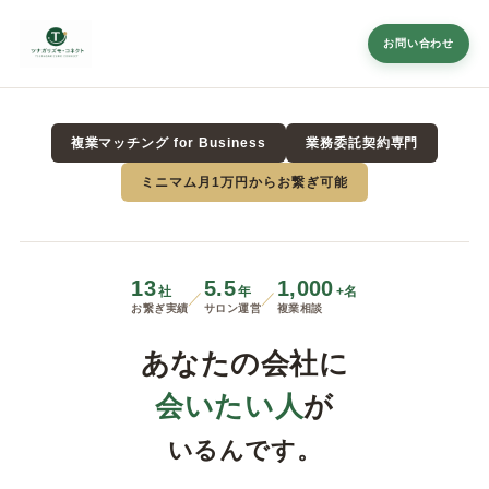
お問い合わせ
複業マッチング for Business
業務委託契約専門
ミニマム月1万円からお繋ぎ可能
13
5.5
1,000
社
年
+名
／
／
お繋ぎ実績
サロン運営
複業相談
あなたの会社に
会いたい人
が
いるんです。