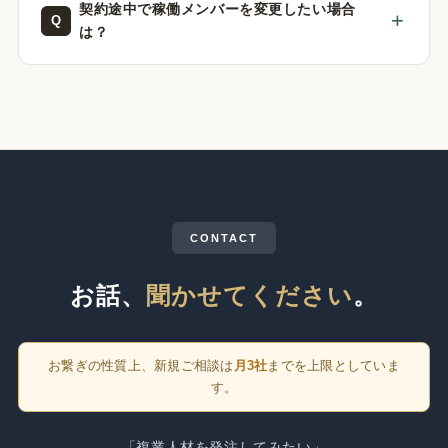
契約途中で稼働メンバーを変更したい場合
は？
CONTACT
お話、
聞かせてください
。
お繋ぎの性質上、新規ご相談は
月3社
までを上限としていま
す。
「複業人材を発注してみたい」