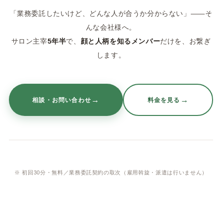
「業務委託したいけど、どんな人が合うか分からない」——そ
んな会社様へ。
サロン主宰
5年半
で、
顔と人柄を知るメンバー
だけを、お繋ぎ
します。
→
→
相談・お問い合わせ
料金を見る
※ 初回30分・無料／業務委託契約の取次（雇用斡旋・派遣は行いません）